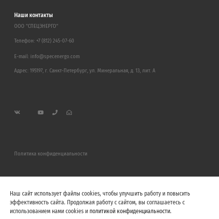
Наши контакты
ООО "СПЕЦЭНЕРГО"
Телефон:
+7 (812) 245-07-60
E-mail:
info@specenergo.com
Адрес: 195197, г. Санкт-Петербург, ул. Минеральная, д. 13, лит. А
Политика конфиденциальности
Наш сайт использует файлы cookies, чтобы улучшить работу и повысить
эффективность сайта. Продолжая работу с сайтом, вы соглашаетесь с
использованием нами cookies и
политикой конфиденциальности
.