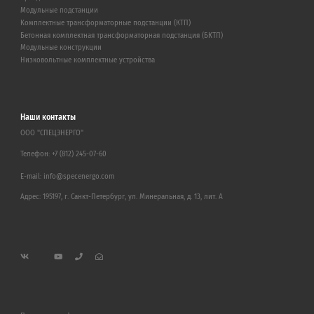
Модульные подстанции
Комплектные трансформаторные подстанции (КТП)
Бетонная комплектная трансформаторная подстанция (БКТП)
Модульные конструкции
Низковольтные комплектные устройства
Наши контакты
ООО "СПЕЦЭНЕРГО"
Телефон:
+7 (812) 245-07-60
E-mail:
info@specenergo.com
Адрес: 195197, г. Санкт-Петербург, ул. Минеральная, д. 13, лит. А