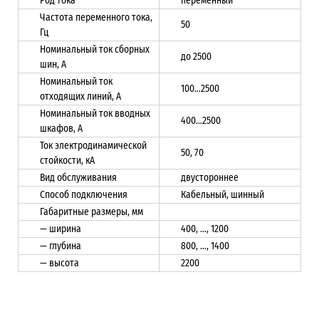
Род тока
переменный
Частота переменного тока,
50
Гц
Номинальный ток сборных
до 2500
шин, А
Номинальный ток
100…2500
отходящих линий, А
Номинальный ток вводных
400…2500
шкафов, А
Ток электродинамической
50, 70
стойкости, кА
Вид обслуживания
двустороннее
Способ подключения
Кабельный, шинный
Габаритные размеры, мм
— ширина
400, …, 1200
— глубина
800, …, 1400
— высота
2200