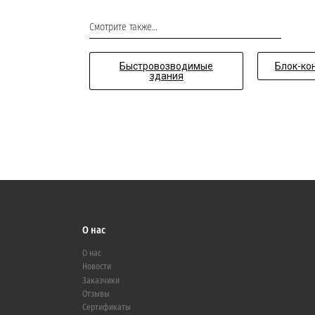
Смотрите также…
Быстровозводимые
Блок-ко
здания
О нас
О нас
Новости
Заказчики
Отзывы
Сертификаты