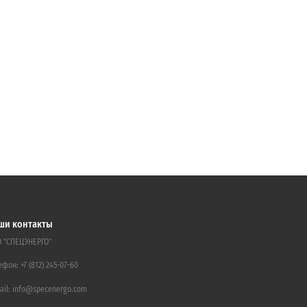
ши контакты
 "СПЕЦЭНЕРГО"
ефон:
+7 (812) 245-07-60
ail:
info@specenergo.com