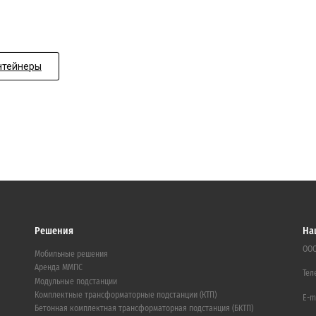
нтейнеры
Решения
На
ООО
Мобильные решения
Аренда ММПС
Тел
Модульные подстанции
Комплектные трансформаторные подстанции (КТП)
E-m
Бетонная комплектная трансформаторная подстанция (БКТП)