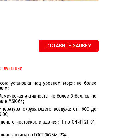
ОСТАВИТЬ ЗАЯВКУ
сплуатации
сота установки над уровнем моря: не более
00 м;
йсмическая активность: не более 9 баллов по
але MSK-64;
мпература окружающего воздуха: от -60С до
0 0С;
епень огнестойкости здания: II по СНиП 21-01-
епень защиты по ГОСТ 14254: IP34;