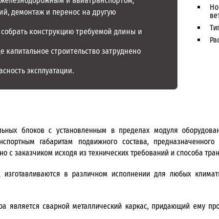
 железнодорожным и авиатранспортом;
Но
й, демонтаж и перенос на другую
ве
Ти
о собрать конструкцию требуемой длины и
Ра
де капитальное строительство затруднено
асность эксплуатации.
льных блоков с установленным в пределах модуля оборудован
спортным габаритам подвижного состава, предназначенного
о с заказчиком исходя из технических требований и способа тран
х изготавливаются в различном исполнении для любых климат
 является сварной металлический каркас, придающий ему проч