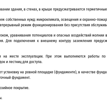
овании здания, в стенах, в крыше предусматриваются герметичные
ем собственных нужд: микроклимата, освещения и охранно-пожарн
епрерывный режим функционирования без присутствия обслужив
током, уравнивания потенциалов и опасных воздействий молнии в
ния. Для подключения к внешнему контуру заземления предусм
я на месте эксплуатации. При этом выполняются работы по
ок и лестниц для доступа.
т установку на ровной площадке (фундаменте), в качестве фунд
нточный фундамент.
озийное покрытие.
ы.