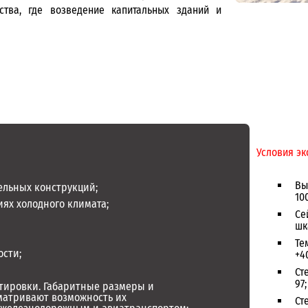
ства, где возведение капитальных зданий и
Условия эк
Вы
ельных конструкций;
10
иях холодного климата;
Се
шк
Те
ости;
+4
Ст
97;
ртировки. Габаритные размеры и
матривают возможность их
Ст