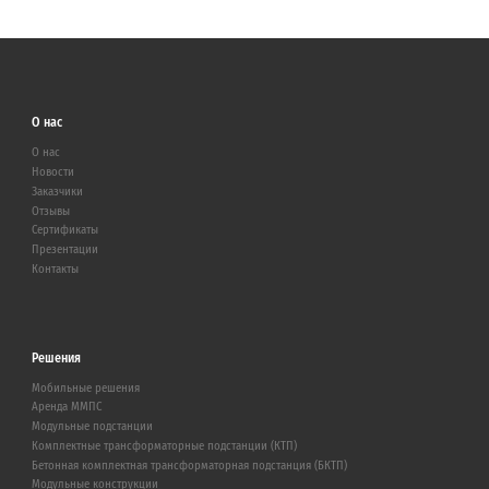
О нас
О нас
Новости
Заказчики
Отзывы
Сертификаты
Презентации
Контакты
Решения
Мобильные решения
Аренда ММПС
Модульные подстанции
Комплектные трансформаторные подстанции (КТП)
Бетонная комплектная трансформаторная подстанция (БКТП)
Модульные конструкции