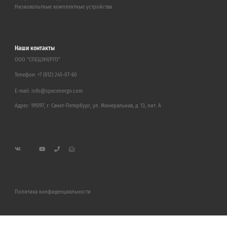
Низковольтные комплектные устройства
Наши контакты
ООО "СПЕЦЭНЕРГО"
Телефон:
+7 (812) 245-07-60
E-mail:
info@specenergo.com
Адрес: 195197, г. Санкт-Петербург, ул. Минеральная, д. 13, лит. А
Политика конфиденциальности