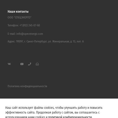
Наши контакты
ООО "СПЕЦЭНЕРГО"
Телефон:
+7 (812) 245-07-60
E-mail:
info@specenergo.com
Адрес: 195197, г. Санкт-Петербург, ул. Минеральная, д. 13, лит. А
Политика конфиденциальности
Наш сайт использует файлы cookies, чтобы улучшить работу и повысить
эффективность сайта. Продолжая работу с сайтом, вы соглашаетесь с
использованием нами cookies и
политикой конфиденциальности
.