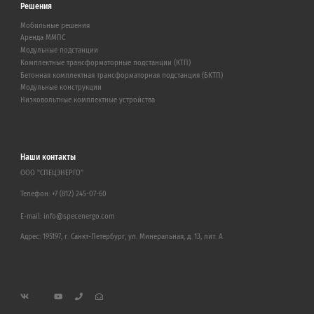
Решения
Мобильные решения
Аренда ММПС
Модульные подстанции
Комплектные трансформаторные подстанции (КТП)
Бетонная комплектная трансформаторная подстанция (БКТП)
Модульные конструкции
Низковольтные комплектные устройства
Наши контакты
ООО "СПЕЦЭНЕРГО"
Телефон:
+7 (812) 245-07-60
E-mail:
info@specenergo.com
Адрес: 195197, г. Санкт-Петербург, ул. Минеральная, д. 13, лит. А