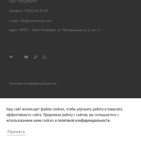
ООО "СПЕЦЭНЕРГО"
Телефон:
+7 (812) 245-07-60
E-mail:
info@specenergo.com
Адрес: 195197, г. Санкт-Петербург, ул. Минеральная, д. 13, лит. А
Политика конфиденциальности
Наш сайт использует файлы cookies, чтобы улучшить работу и повысить
эффективность сайта. Продолжая работу с сайтом, вы соглашаетесь с
использованием нами cookies и
политикой конфиденциальности
.
Принять