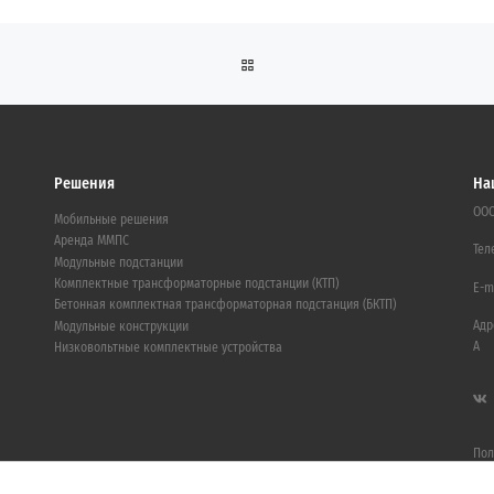
ОБРАТНО К СПИСКУ ЗАПИСЕЙ
Решения
На
ООО
Мобильные решения
Аренда ММПС
Тел
Модульные подстанции
Комплектные трансформаторные подстанции (КТП)
E-m
Бетонная комплектная трансформаторная подстанция (БКТП)
Адр
Модульные конструкции
А
Низковольтные комплектные устройства
Пол