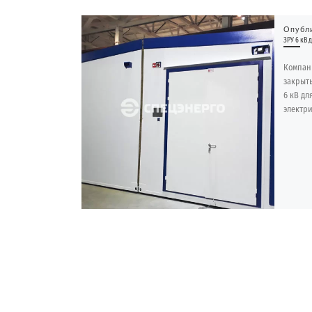
Опубл
ЗРУ 6 кВ 
Компан
закрыты
6 кВ д
электри