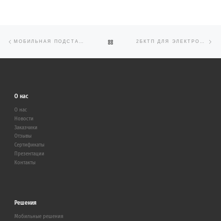
Предыдущая запись
Сл
Навигация по записям
ОБРАТНО К СПИСКУ ЗАПИСЕЙ
МОБИЛЬНАЯ ПОДСТАНЦИЯ ДЛЯ ПАО «РОССЕТИ МОСКОВСКИЙ РЕГИОН»
2БКТП ДЛЯ ЭЛЕКТРОСНАБЖЕНИЯ ЖК «МУРИНСКИЙ ПОСАД»
О нас
О нас
Новости
Заказчики
Отзывы
Сертификаты
Презентации
Контакты
Решения
Мобильные решения