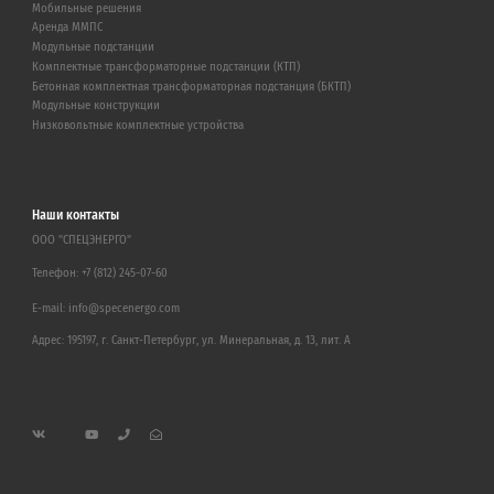
Мобильные решения
Аренда ММПС
Модульные подстанции
Комплектные трансформаторные подстанции (КТП)
Бетонная комплектная трансформаторная подстанция (БКТП)
Модульные конструкции
Низковольтные комплектные устройства
Наши контакты
ООО "СПЕЦЭНЕРГО"
Телефон:
+7 (812) 245-07-60
E-mail:
info@specenergo.com
Адрес: 195197, г. Санкт-Петербург, ул. Минеральная, д. 13, лит. А