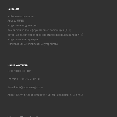
Решения
Мобильные решения
Аренда ММПС
Модульные подстанции
Комплектные трансформаторные подстанции (КТП)
Бетонная комплектная трансформаторная подстанция (БКТП)
Модульные конструкции
Низковольтные комплектные устройства
Наши контакты
ООО "СПЕЦЭНЕРГО"
Телефон:
+7 (812) 245-07-60
E-mail:
info@specenergo.com
Адрес: 195197, г. Санкт-Петербург, ул. Минеральная, д. 13, лит. А