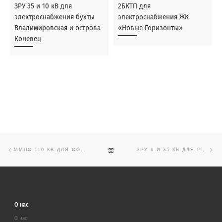
ЗРУ 35 и 10 кВ для
2БКТП для
электроснабжения бухты
электроснабжения ЖК
Владимировская и острова
«Новые Горизонты»
Коневец
Предыдущая запись
Сл
Навигация по записям
ОБРАТНО К СПИСКУ ЗАПИСЕЙ
ММПС 110 КВ ДЛЯ ООО «ЧЕРНОГОРСКАЯ ГРК»
ЗРУ 6 И 35 КВ ДЛЯ РЕКОНСТРУКЦИИ ПС 110 КВ №67
О нас
О нас