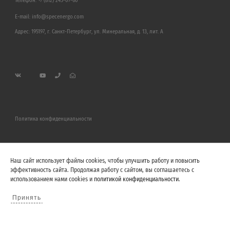
Телефон:
+7 (812) 245-07-60
E-mail:
info@specenergo.com
Адрес: 195197, г. Санкт-Петербург, ул. Минеральная, д. 13, лит. А
Политика конфиденциальности
Наш сайт использует файлы cookies, чтобы улучшить работу и повысить
эффективность сайта. Продолжая работу с сайтом, вы соглашаетесь с
использованием нами cookies и
политикой конфиденциальности
.
Принять
Политика конфиденциальности