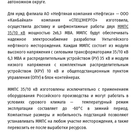
автономном округе.
Для нужд филиала АО «Нефтяная компания «Нефтиса» — ООО
«КанБайкал» компания «СПЕЦЭНЕРГО» изготовила,
осуществила доставку и шефмонтажные работы двух
ММПС
35/10 кВ
мощностью 2х6,3 МВА. ММПС будут обеспечивать
надежное электроснабжение разработки Унтыгейского
нефтяного месторождения. Каждая ММПС состоит из модуля
высокого напряжения с силовыми трансформаторами 35/10 кВ
6,3 МВА и распределительным устройством (РУ) 35 кВ и модуля
низкого напряжения с комплектным распределительным
устройством (КРУ) 10 кВ и общеподстанционным пунктом
управления (ОПУ) в блок-контейнерах.
ММПС 35/10 кВ изготовлены исключительно с применением
оборудования Российского производства и могут работать в
условиях сурового климата — температурный режим
эксплуатации составляет до -60°С в зимний период.
Компактные размеры и мобильность подстанций позволяют
устанавливать ММПС на любом участке месторождения, а также
перевозить ее после выработки ресурсов.