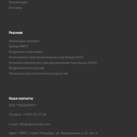
Презентации
Контакты
Решения
Мобильные решения
Аренда ММПС
Модульные подстанции
Комплектные трансформаторные подстанции (КТП)
Бетонная комплектная трансформаторная подстанция (БКТП)
Модульные конструкции
Низковольтные комплектные устройства
Наши контакты
ООО "СПЕЦЭНЕРГО"
Телефон:
+7 (812) 245-07-60
E-mail:
info@specenergo.com
Адрес: 195197, г. Санкт-Петербург, ул. Минеральная, д. 13, лит. А