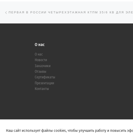
Предыдущая запись
Навигация по записям
О нас
О нас
Новости
Заказчики
Отзывы
Сертификаты
Презентации
Контакты
Наш сайт использует файлы cookies, чтобы улучшить работу и повысить эфф