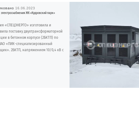
иковано
16.06.2023
я электроснабжения ЖК «Кудровский парк»
ия «СПЕЦЭНЕРГО» изготовила и
твила поставку двухтрансформаторной
ции в бетонном корпусе (2БКТП) по
 ПАО «ПИК-специализированный
щик». 2БКТП, напряжением 10/0,4 кВ с