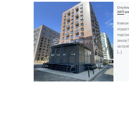
Опубл
2БКТП дл
Компан
осущес
подстан
заказу
застрой
[…]