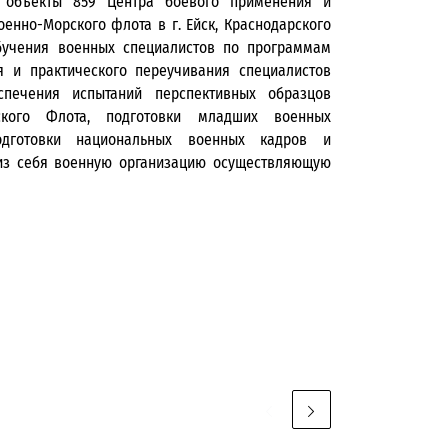
м объекты 859 Центра боевого применения и
енно-Морского флота в г. Ейск, Краснодарского
обучения военных специалистов по программам
я и практического переучивания специалистов
спечения испытаний перспективных образцов
кого Флота, подготовки младших военных
одготовки национальных военных кадров и
 из себя военную организацию осуществляющую