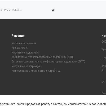
ОБРАТНО К СПИСКУ ЗАПИСЕЙ
ПЕРВАЯ В РОССИИ ЧЕТЫРЕХЭТАЖНАЯ КТПМ 35/6 КВ ДЛЯ ЭЛЕКТРОСНАБЖЕНИЯ САНКТ-ПЕТЕРБУРГА
Решения
На
ООО
Мобильные решения
Аренда ММПС
Тел
Модульные подстанции
Комплектные трансформаторные подстанции (КТП)
E-m
Бетонная комплектная трансформаторная подстанция (БКТП)
Адр
Модульные конструкции
А
Низковольтные комплектные устройства
Пол
ективность сайта. Продолжая работу с сайтом, вы соглашаетесь с использован