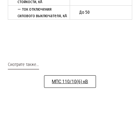
стойкости, кА
— ток отключения
До 50
силового выключателя, кА
Смотрите также…
МПС 110/10(6) кВ