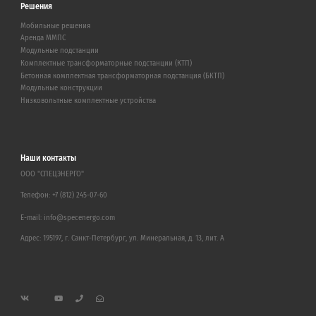
Решения
Мобильные решения
Аренда ММПС
Модульные подстанции
Комплектные трансформаторные подстанции (КТП)
Бетонная комплектная трансформаторная подстанция (БКТП)
Модульные конструкции
Низковольтные комплектные устройства
Наши контакты
ООО "СПЕЦЭНЕРГО"
Телефон:
+7 (812) 245-07-60
E-mail:
info@specenergo.com
Адрес: 195197, г. Санкт-Петербург, ул. Минеральная, д. 13, лит. А