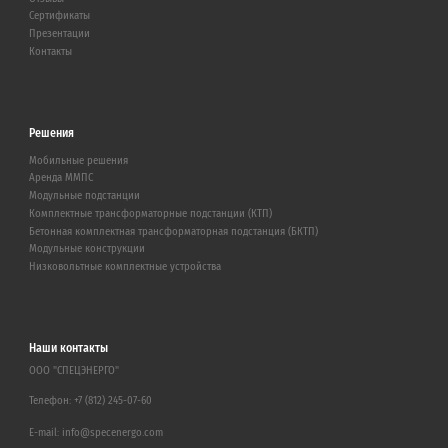
Сертификаты
Презентации
Контакты
Решения
Мобильные решения
Аренда ММПС
Модульные подстанции
Комплектные трансформаторные подстанции (КТП)
Бетонная комплектная трансформаторная подстанция (БКТП)
Модульные конструкции
Низковольтные комплектные устройства
Наши контакты
ООО "СПЕЦЭНЕРГО"
Телефон:
+7 (812) 245-07-60
E-mail:
info@specenergo.com