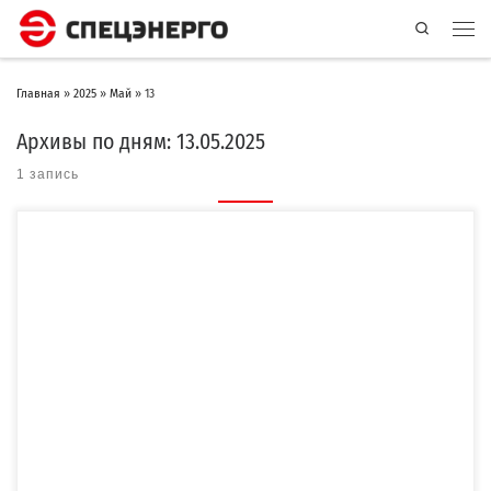
Search
Главная
»
2025
»
Май
»
13
Архивы по дням:
13.05.2025
1 запись
В апреле 2025 года компания «СПЕЦЭНЕРГО» изготовил и осуществила доставку
двухтрансформаторной мобильной модульной подстанции (2ММПС) […]