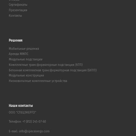
Сертификаты
Презентации
Контакты
Решения
Мобильные решения
Аренда ММПС
Модульные подстанции
Комплектные трансформаторные подстанции (КТП)
Бетонная комплектная трансформаторная подстанция (БКТП)
Модульные конструкции
Низковольтные комплектные устройства
Наши контакты
ООО "СПЕЦЭНЕРГО"
Телефон:
+7 (812) 245-07-60
E-mail:
info@specenergo.com