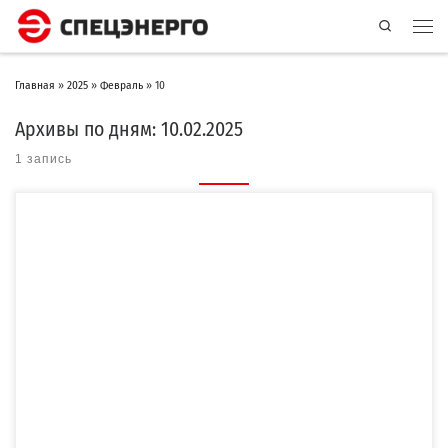
Search
Главная
»
2025
»
Февраль
»
10
Архивы по дням:
10.02.2025
1 запись
Компания «СПЕЦЭНЕРГО» изготовила, осуществила поставку и монтаж модульной
трансформаторной подстанции (МПС) 35/10 кВ для электроснабжения […]