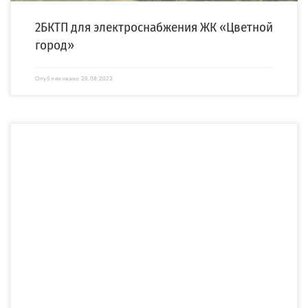
2БКТП для электроснабжения ЖК «Цветной
город»
Опубликовано
28.08.2023
Для электроснабжения ЖК «Новые Горизонты» компания «СПЕЦЭНЕРГО»
изготовила и осуществила монтаж двух двухтрансформаторных бетонных
подстанций […]