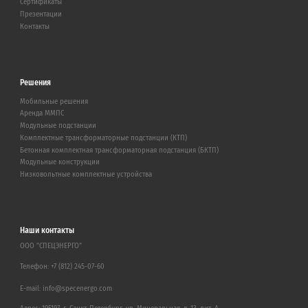
Сертификаты
Презентации
Контакты
Решения
Мобильные решения
Аренда ММПС
Модульные подстанции
Комплектные трансформаторные подстанции (КТП)
Бетонная комплектная трансформаторная подстанция (БКТП)
Модульные конструкции
Низковольтные комплектные устройства
Наши контакты
ООО "СПЕЦЭНЕРГО"
Телефон:
+7 (812) 245-07-60
E-mail:
info@specenergo.com