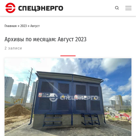
Search
Главная
»
2023
»
Август
Архивы по месяцам:
Август 2023
2 записи
Компания «СПЕЦЭНЕРГО» изготовила и осуществила монтаж
двухтрансформаторной бетонной подстанции (2БКТП) для ПАО «Группа ЛСР».
2БКТП, […]