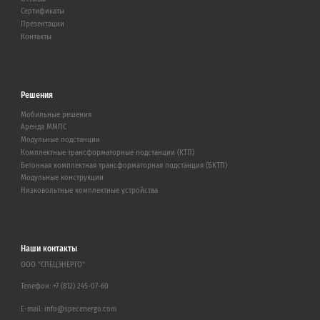
Сертификаты
Презентации
Контакты
Решения
Мобильные решения
Аренда ММПС
Модульные подстанции
Комплектные трансформаторные подстанции (КТП)
Бетонная комплектная трансформаторная подстанция (БКТП)
Модульные конструкции
Низковольтные комплектные устройства
Наши контакты
ООО "СПЕЦЭНЕРГО"
Телефон:
+7 (812) 245-07-60
E-mail:
info@specenergo.com