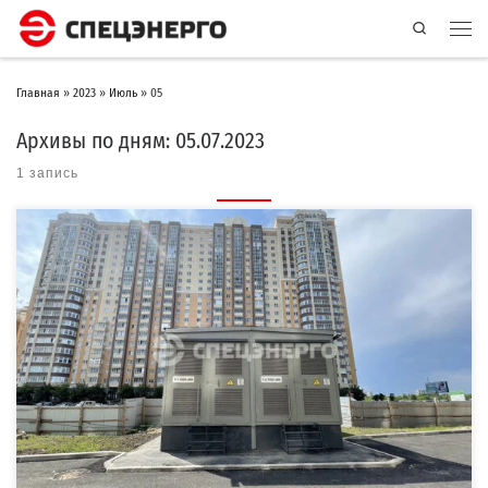
Search
Главная
»
2023
»
Июль
»
05
Архивы по дням:
05.07.2023
1 запись
Компания «СПЕЦЭНЕРГО» изготовила, осуществила поставку и монтаж
двухтрансформаторной бетонной подстанции (2БКТП) для электроснабжения ЖК
«ID […]