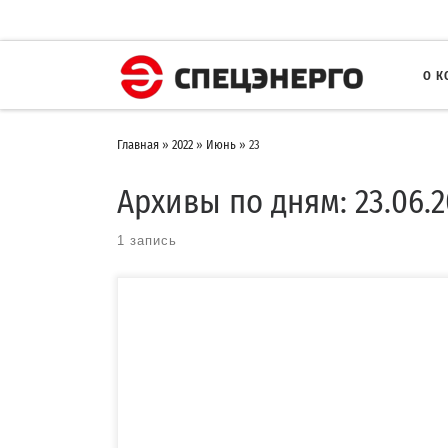
О 
Главная
»
2022
»
Июнь
»
23
Архивы по дням:
23.06.
1 запись
Компания «СПЕЦЭНЕРГО» изготовила и осуществила поставку
трансформаторных подстанций для
электроснабжения строящегося высокотехнологичного
многопрофильного медицинского комплекса (ВММК) ООО […]