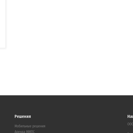
Решения
На
ООО
Мобильные решения
Аренда ММПС