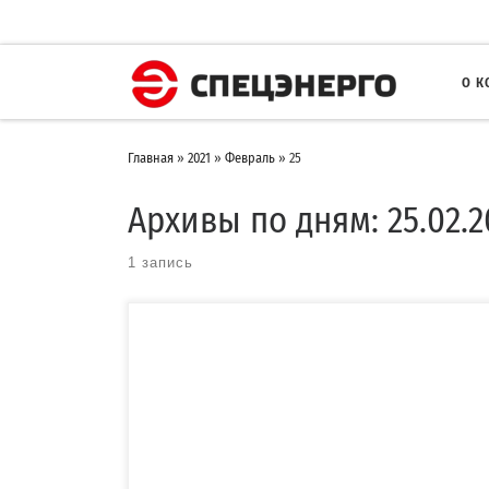
О 
Главная
»
2021
»
Февраль
»
25
Архивы по дням:
25.02.2
1 запись
Для повышения узнаваемости нашего бренда, а также в связ
с выходом на рынок новой Малогабаритной […]