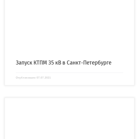
ПАО «Россети Ленэнерго» ввели в эксплуатацию две комплектные
трансформаторные подстанции модульного типа (КТПМ) 35 кВ […]
Запуск КТПМ 35 кВ в Санкт-Петербурге
Опубликовано
07.07.2021
Для электроснабжения Эльгинского угольного комплекса ООО «Эльгауголь»
компания «СПЕЦЭНЕРГО» спроектировала, изготовила и осуществила поставку