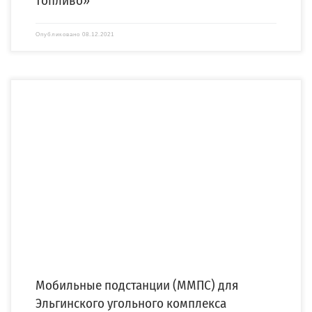
топливо»
Опубликовано
08.12.2021
Компания «СПЕЦЭНЕРГО» завершила работы по созданию системы
электроснабжения вахтового поселка Эльгинского угольного комплекса ООО
«Эльгауголь». […]
Мобильные подстанции (ММПС) для
Эльгинского угольного комплекса