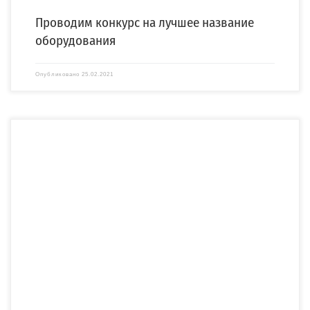
Проводим конкурс на лучшее название
оборудования
Опубликовано
25.02.2021
По заказу АО «ЛОЭСК» компания «СПЕЦЭНЕРГО» изготовила и поставила
двухтрансформаторную бетонную комплектную подстанцию (2БКТП). 2БКТП
напряжением […]