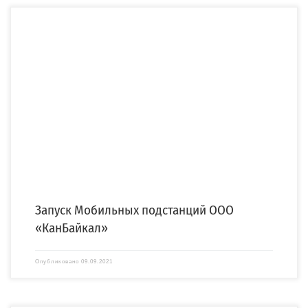
Две мобильные модульные подстанции (ММПС), производства компании
«СПЕЦЭНЕРГО», были введены в эксплуатацию на месторождении «Унтыгейское»
[…]
Запуск Мобильных подстанций ООО
«КанБайкал»
Опубликовано
09.09.2021