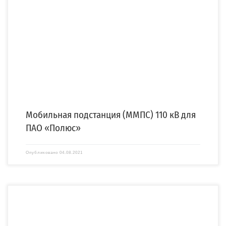
Для реконструкции ПС 110 кВ «Вернинская» компания «СПЕЦЭНЕРГО» изготовит и
осуществит монтаж мобильной модульной подстанции […]
Мобильная подстанция (ММПС) 110 кВ для
ПАО «Полюс»
Опубликовано
04.08.2021