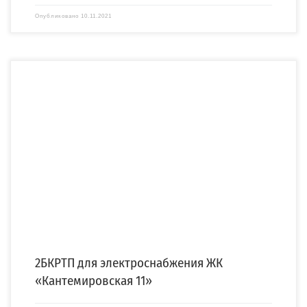
Опубликовано
10.11.2021
Для электроснабжения нового строящегося ЖК «Кантемировская 11» компания
«СПЕЦЭНЕРГО» изготовила и осуществила поставку двухтрансформаторной
бетонной […]
2БКРТП для электроснабжения ЖК
«Кантемировская 11»