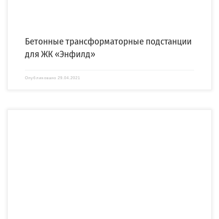
Бетонные трансформаторные подстанции
для ЖК «Энфилд»
Опубликовано
29.04.2021
Компания «СПЕЦЭНЕРГО» изготовила и выполнила доставку до объекта
строительства малогабаритную подстанцию в бетонном корпусе (МБТП) […]