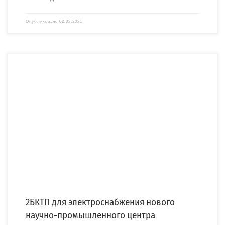
Опубликовано
02.02.2021
Компания «СПЕЦЭНЕРГО» изготовила и отгрузила двухтрансформаторную
бетонную комплектную подстанцию (2БКТП) по заказу АО
«Ленэнергоспецремонт» (АО […]
2БКТП для электроснабжения нового
научно-промышленного центра