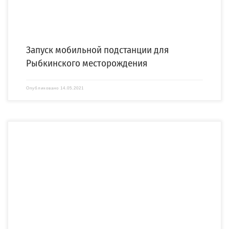
Запуск мобильной подстанции для
Рыбкинского месторождения
Опубликовано
14.05.2021
Компания «СПЕЦЭНЕРГО» завершила проект по электроснабжению ЖК «Энфилд»
по заказу ОАО «ОБЪЕДИНЕННАЯ ЭНЕРГЕТИЧЕСКАЯ КОМПАНИЯ» («ОЭК»). […]