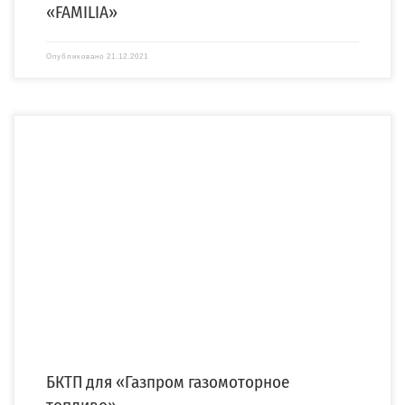
«FAMILIA»
Опубликовано
21.12.2021
Компания «СПЕЦЭНЕРГО» завершила производство и монтаж блочной
комплектной трансформаторной подстанции (БКТП) для ООО «Газпром
газомоторное топливо». […]
БКТП для «Газпром газомоторное