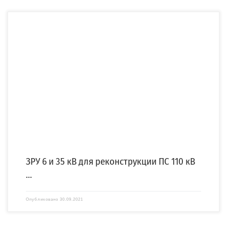
Компания «СПЕЦЭНЕРГО» изготовила закрытые распределительные устройства
(ЗРУ) 6 и 35 кВ в рамках реконструкции ПС 110 […]
ЗРУ 6 и 35 кВ для реконструкции ПС 110 кВ
…
Опубликовано
30.09.2021