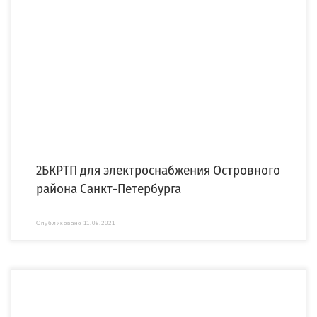
Для филиала ПАО «Россети Ленэнерго» «Кабельная сеть» компания
«СПЕЦЭНЕРГО» изготовила две блочные комплектные распределительные
трансформаторные подстанции […]
2БКРТП для электроснабжения Островного
района Санкт-Петербурга
Опубликовано
11.08.2021