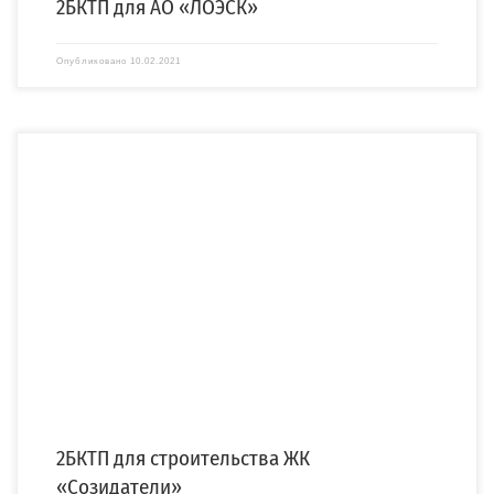
2БКТП для АО «ЛОЭСК»
Опубликовано
10.02.2021
По заказу АО «Ленэнергоспецремонт» (АО «ЛЭСР») компания «СПЕЦЭНЕРГО»
изготовила и отгрузила двухтрансформаторную бетонную подстанцию
(2БКТП). 2БКТП […]
2БКТП для строительства ЖК
«Созидатели»