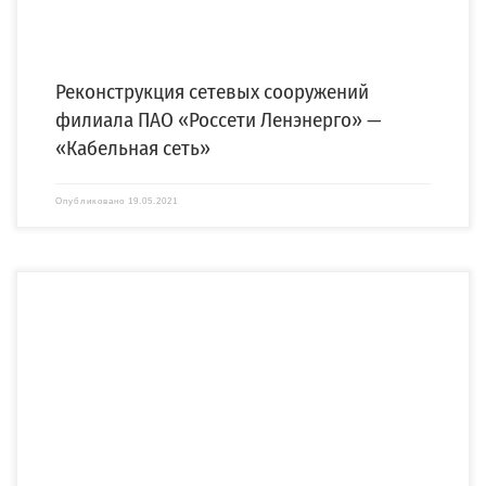
Реконструкция сетевых сооружений
филиала ПАО «Россети Ленэнерго» —
«Кабельная сеть»
Опубликовано
19.05.2021
Мобильная модульная трансформаторная подстанция (ММПС), производства
компании «СПЕЦЭНЕРГО», введена в эксплуатацию для электроснабжения
Рыбкинского нефтяного […]