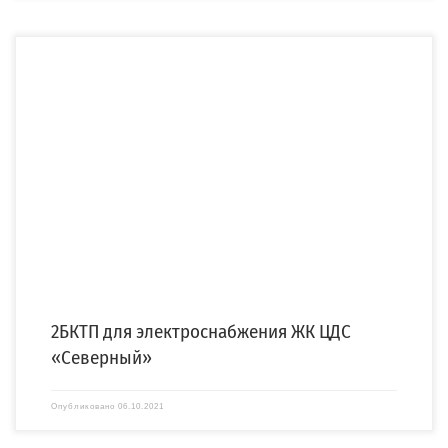
Компания «СПЕЦЭНЕРГО» изготовила и осуществила поставку
двухтрансформаторной бетонной подстанции (2БКТП) по заказу ОАО «ОЭК».
2БКТП […]
2БКТП для электроснабжения ЖК ЦДС
«Северный»
Опубликовано
06.10.2021