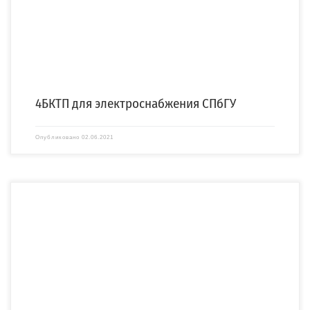
4БКТП для электроснабжения СПбГУ
Опубликовано
02.06.2021
«Компания «СПЕЦЭНЕРГО» выиграла тендер на изготовление, монтаж и
пусконаладку повышающей модульной трансформаторной подстанции (МПС)
10/110 […]