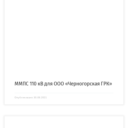
Компания «СПЕЦЭНЕРГО» выиграла тендер на изготовление, монтаж и комплекс
пусконаладочных работ мобильной модульной подстанции (ММПС) […]
ММПС 110 кВ для ООО «Черногорская ГРК»
Опубликовано
30.08.2021