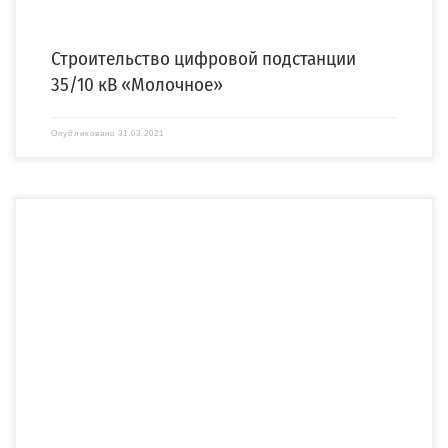
Строительство цифровой подстанции
35/10 кВ «Молочное»
Опубликовано
31.03.2021
Компания «СПЕЦЭНЕРГО» изготовила и установила двухтрансформаторную
бетонную подстанцию (2БКТП) по заказу АО «ЛЭСР». 2БКТП напряжением […]