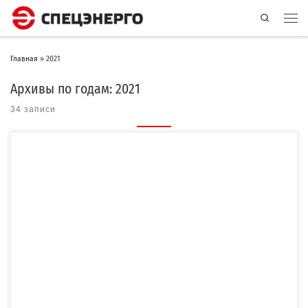
Search
Главная
»
2021
Архивы по годам:
2021
34 записи
https://youtu.be/seQM7DE1qV0 Друзья! В конце этого года мы решили собрать
воедино самые значимые и интересные проекты […]