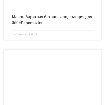
Малогабаритная бетонная подстанция для
ЖК «Парковый»
Опубликовано
14.04.2021
ЗРУ 35 кВ ЗРУ 10 кВ Для строительства новой цифровой подстанции 35/10 кВ
«Молочное» филиала ПАО «МРСК […]