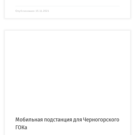
Опубликовано
15.11.2021
Компания «СПЕЦЭНЕРГО» изготовила и осуществила доставку мобильной
модульной подстанции (ММПС) 110/10 кВ для Черногорского горно-
обогатительного комбината. […]
Мобильная подстанция для Черногорского
ГОКа