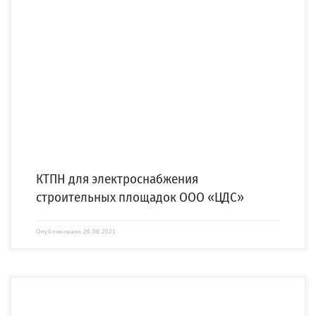
В рамках договора с ООО «ЦДС» на поставку десяти комплектных
трансформаторных подстанций наружной установки (КТПН) […]
КТПН для электроснабжения
строительных площадок ООО «ЦДС»
Опубликовано
26.08.2021