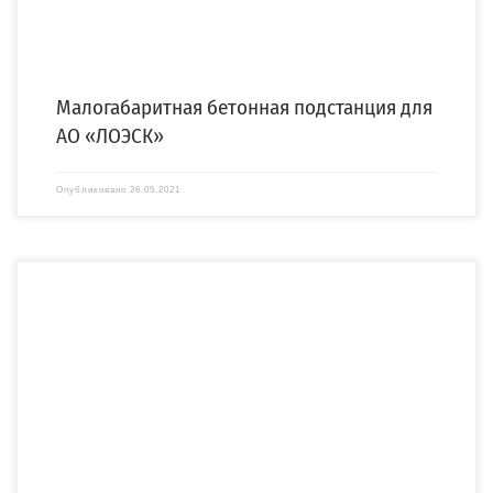
Малогабаритная бетонная подстанция для
АО «ЛОЭСК»
Опубликовано
26.05.2021
2БКРТП 6/0,4 кВ 1250 кВА на Б.Сампсониевский пр В 2020 году компания
«СПЕЦЭНЕРГО» получила заказ […]