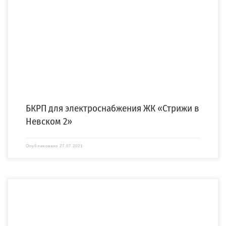
Для электроснабжения нового жилого комплекса «Стрижи в Невском 2»,
застройщика ООО «Сэтл Групп», компания «СПЕЦЭНЕРГО» изготовила и […]
БКРП для электроснабжения ЖК «Стрижи в
Невском 2»
Опубликовано
27.07.2021