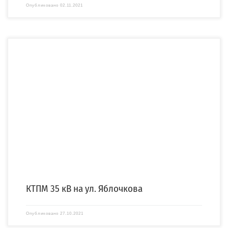
Опубликовано
02.11.2021
КТПМ 35/6 кВ ул. Яблочкова Компания «СПЕЦЭНЕРГО» приняла участие в
строительстве новой комплектной трансформаторной подстанции […]
КТПМ 35 кВ на ул. Яблочкова
Опубликовано
27.10.2021