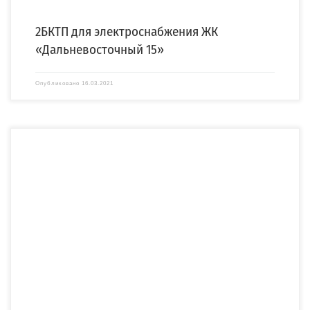
2БКТП для электроснабжения ЖК
«Дальневосточный 15»
Опубликовано
16.03.2021
Для повышения узнаваемости нашего бренда, а также в связи с выходом на
рынок новой Малогабаритной […]