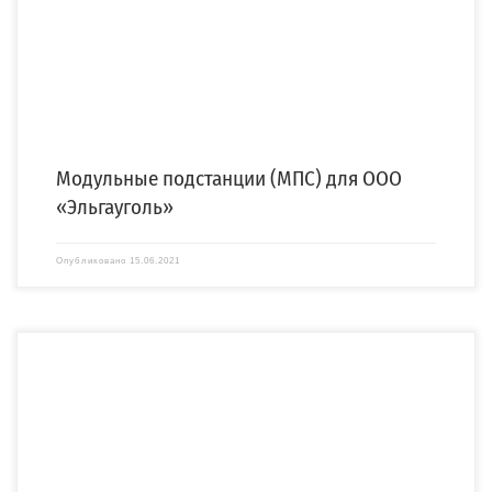
трех […]
Модульные подстанции (МПС) для ООО
«Эльгауголь»
Опубликовано
15.06.2021
Компания «СПЕЦЭНЕРГО» изготовила четырехтрансформаторную бетонную
комплектную подстанцию (4БКТП) для электроснабжения СПбГУ. 4БКТП
напряжением 6/0,4 кВ […]