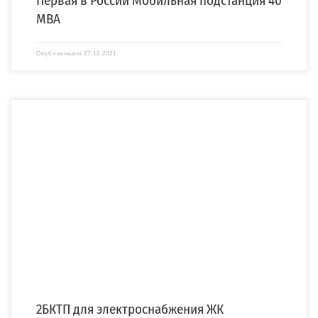
Первая в России Мобильная подстанция 40
МВА
Опубликовано
27.12.2021
Компания «СПЕЦЭНЕРГО» изготовила и осуществила поставку
двухтрансформаторной бетонной комплектной подстанции (2БКТП) для
электроснабжения строящегося ЖК […]
2БКТП для электроснабжения ЖК