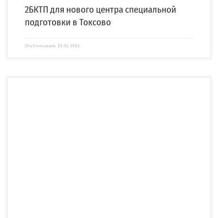
2БКТП для нового центра специальной
подготовки в Токсово
Опубликовано
15.02.2021
Компания «СПЕЦЭНЕРГО» изготовила и установила двухтрансформаторную
бетонную комплектную подстанцию (2БКТП) для АО «ЛОЭСК». 2БКТП
напряжением […]