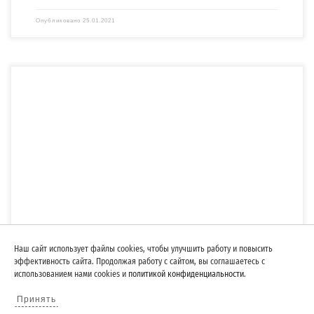
Опубликовано
25.01.2021
По заказу АО «Ленэнергоспецремонт» (АО «ЛЭСР») компания «СПЕЦЭНЕРГО»
изготовила и отгрузила четырехтрансформаторную бетонную комплектную
подстанцию […]
Наш сайт использует файлы cookies, чтобы улучшить работу и повысить
эффективность сайта. Продолжая работу с сайтом, вы соглашаетесь с
4БКТП для электроснабжения ЖК
использованием нами cookies и
политикой конфиденциальности
.
«Звездный дуэт»
Принять