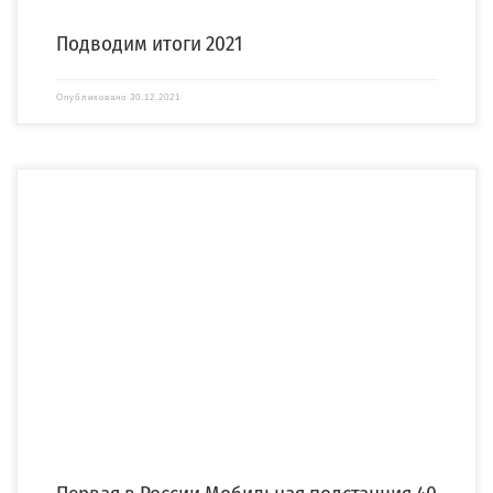
Подводим итоги 2021
Опубликовано
30.12.2021
В конце 2021 года компания «СПЕЦЭНЕРГО» завершила масштабный проект по
изготовлению первой в России мобильной […]