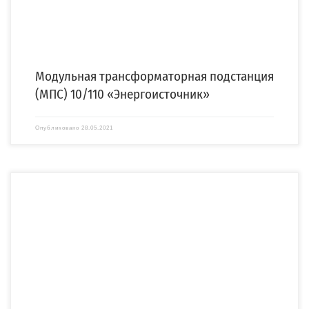
Модульная трансформаторная подстанция
(МПС) 10/110 «Энергоисточник»
Опубликовано
28.05.2021
Компания «СПЕЦЭНЕРГО» изготовила и выполнила доставку малогабаритной
подстанции в бетонном корпусе (МБТП) по заказу АО […]