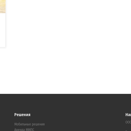
Решения
На
ООО
Мобильные решения
Аренда ММПС