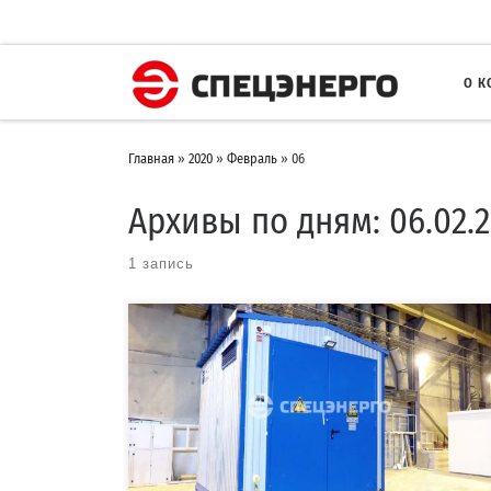
О 
Главная
»
2020
»
Февраль
»
06
Архивы по дням:
06.02.
1 запись
В рамках проекта филиала ПАО «Кубаньэнерго» Славянские
электрические сети компания «СПЕЦЭНЕРГО» изготовила и
отгрузила Комплектную […]