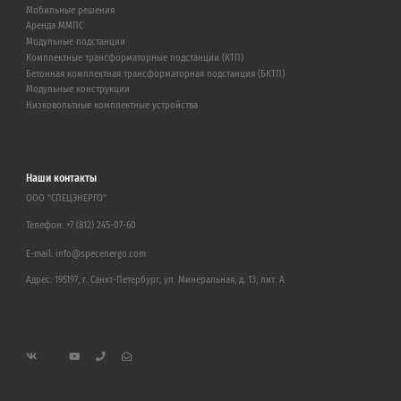
Мобильные решения
Аренда ММПС
Модульные подстанции
Комплектные трансформаторные подстанции (КТП)
Бетонная комплектная трансформаторная подстанция (БКТП)
Модульные конструкции
Низковольтные комплектные устройства
Наши контакты
ООО "СПЕЦЭНЕРГО"
Телефон:
+7 (812) 245-07-60
E-mail:
info@specenergo.com
Адрес: 195197, г. Санкт-Петербург, ул. Минеральная, д. 13, лит. А